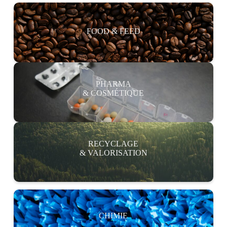
FOOD & FEED
PHARMA
& COSMÉTIQUE
RECYCLAGE
& VALORISATION
CHIMIE