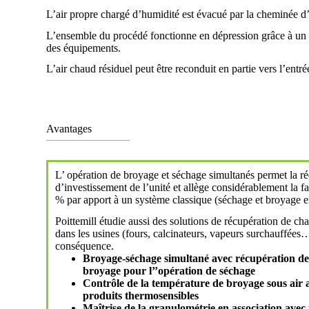
L’air propre chargé d’humidité est évacué par la cheminée d’ex
L’ensemble du procédé fonctionne en dépression grâce à un ve
des équipements.
L’air chaud résiduel peut être reconduit en partie vers l’ent
Avantages
L’ opération de broyage et séchage simultanés permet la r
d’investissement de l’unité et allège considérablement la 
% par apport à un système classique (séchage et broyage en
Poittemill étudie aussi des solutions de récupération de ch
dans les usines (fours, calcinateurs, vapeurs surchauffées
conséquence.
Broyage-séchage simultané avec récupération de 
broyage pour l’’opération de séchage
Contrôle de la température de broyage sous air 
produits thermosensibles
Maîtrise de la granulométrie en association avec