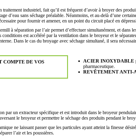
n traitement industriel, fait qu’il est fréquent d’avoir à broyer des prod
age d’eau sans séchage préalable. Néanmoins, et au-delà d’une certaine t
cessaire pour fournir et amener, en un point du circuit placé en dépress
temill à séparation par l’air permet d’effectuer simultanément, et dans l
 conditions est accéléré par la ventilation dans le broyeur et le séparat
 interne. Dans le cas du broyage avec séchage simultané, il sera nécessa
ACIER INOXYDABLE
T COMPTE DE VOS
pharmaceutique.
REVÊTEMENT ANTI-
ion par un extracteur spécifique et est introduit dans le broyeur pendulai
traversant le broyeur et permettre le séchage des produits pendant le bro
mique ne laissant passer que les particules ayant atteint la finesse dési
parer l’air et les poussières.