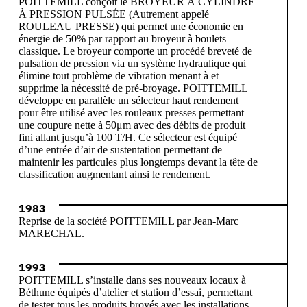
POITTEMILL conçoit le BROYEUR À CYLINDRE
À PRESSION PULSÉE (Autrement appelé
ROULEAU PRESSE) qui permet une économie en
énergie de 50% par rapport au broyeur à boulets
classique. Le broyeur comporte un procédé breveté de
pulsation de pression via un système hydraulique qui
élimine tout problème de vibration menant à et
supprime la nécessité de pré-broyage. POITTEMILL
développe en parallèle un sélecteur haut rendement
pour être utilisé avec les rouleaux presses permettant
une coupure nette à 50μm avec des débits de produit
fini allant jusqu’à 100 T/H. Ce sélecteur est équipé
d’une entrée d’air de sustentation permettant de
maintenir les particules plus longtemps devant la tête de
classification augmentant ainsi le rendement.
1983
Reprise de la société POITTEMILL par Jean-Marc
MARECHAL.
1993
POITTEMILL s’installe dans ses nouveaux locaux à
Béthune équipés d’atelier et station d’essai, permettant
de tester tous les produits broyés avec les installations