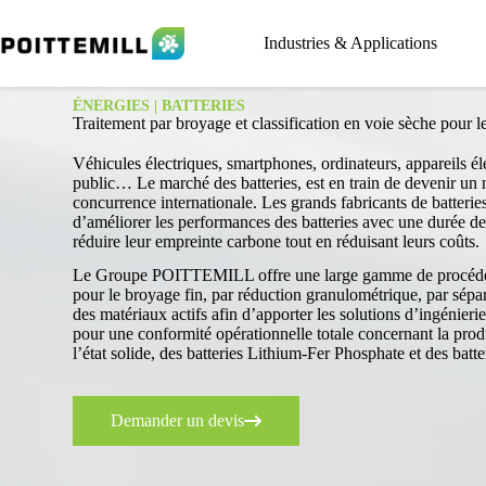
Industries & Applications
ÉNERGIES | BATTERIES
Traitement par broyage et classification en voie sèche pour le
Véhicules électriques, smartphones, ordinateurs, appareils é
public… Le marché des batteries, est en train de devenir un
concurrence internationale. Les grands fabricants de batterie
d’améliorer les performances des batteries avec une durée de
réduire leur empreinte carbone tout en réduisant leurs coûts.
Le Groupe POITTEMILL offre une large gamme de procédés 
pour le broyage fin, par réduction granulométrique, par sépara
des matériaux actifs afin d’apporter les solutions d’ingénieri
pour une conformité opérationnelle totale concernant la produ
l’état solide, des batteries Lithium-Fer Phosphate et des batt
Demander un devis