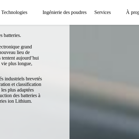
Technologies
Ingénierie des poudres
Services
À pro
s batteries.
lectronique grand
 nouveau lieu de
s tentent aujourd’hui
 vie plus longue,
industriels brevetés
tion et classification
e les plus adaptées
ction des batteries à
eries ion Lithium.